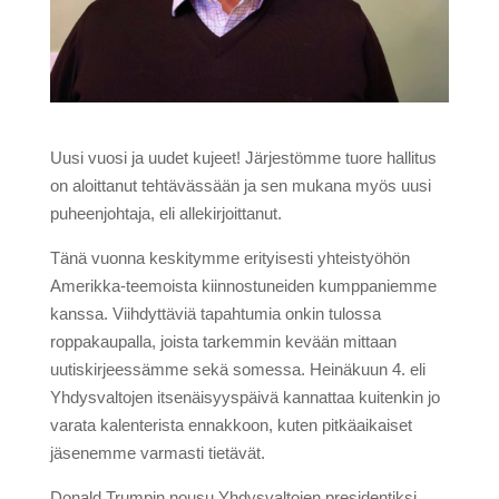
Uusi vuosi ja uudet kujeet! Järjestömme tuore hallitus
on aloittanut tehtävässään ja sen mukana myös uusi
puheenjohtaja, eli allekirjoittanut.
Tänä vuonna keskitymme erityisesti yhteistyöhön
Amerikka-teemoista kiinnostuneiden kumppaniemme
kanssa. Viihdyttäviä tapahtumia onkin tulossa
roppakaupalla, joista tarkemmin kevään mittaan
uutiskirjeessämme sekä somessa. Heinäkuun 4. eli
Yhdysvaltojen itsenäisyyspäivä kannattaa kuitenkin jo
varata kalenterista ennakkoon, kuten pitkäaikaiset
jäsenemme varmasti tietävät.
Donald Trumpin nousu Yhdysvaltojen presidentiksi,