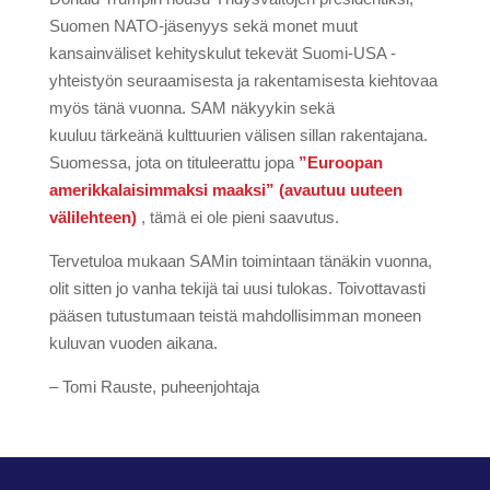
Suomen NATO-jäsenyys sekä monet muut
kansainväliset kehityskulut tekevät Suomi-USA -
yhteistyön seuraamisesta ja rakentamisesta kiehtovaa
myös tänä vuonna. SAM näkyykin sekä
kuuluu tärkeänä kulttuurien välisen sillan rakentajana.
Suomessa, jota on tituleerattu jopa
”Euroopan
amerikkalaisimmaksi maaksi” (avautuu uuteen
välilehteen)
, tämä ei ole pieni saavutus.
Tervetuloa mukaan SAMin toimintaan tänäkin vuonna,
olit sitten jo vanha tekijä tai uusi tulokas. Toivottavasti
pääsen tutustumaan teistä mahdollisimman moneen
kuluvan vuoden aikana.
– Tomi Rauste, puheenjohtaja